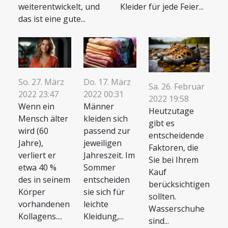
weiterentwickelt, und
Kleider für jede Feier...
das ist eine gute...
So. 27. März
Do. 17. März
Sa. 26. Februar
2022 23:47
2022 00:31
2022 19:58
Wenn ein
Männer
Heutzutage
Mensch älter
kleiden sich
gibt es
wird (60
passend zur
entscheidende
Jahre),
jeweiligen
Faktoren, die
verliert er
Jahreszeit. Im
Sie bei Ihrem
etwa 40 %
Sommer
Kauf
des in seinem
entscheiden
berücksichtigen
Körper
sie sich für
sollten.
vorhandenen
leichte
Wasserschuhe
Kollagens....
Kleidung,...
sind...