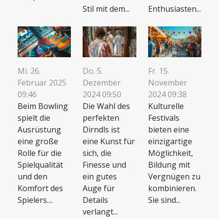
Stil mit dem...
Enthusiasten...
Mi. 26.
Do. 5.
Fr. 15.
Februar 2025
Dezember
November
09:46
2024 09:50
2024 09:38
Beim Bowling
Die Wahl des
Kulturelle
spielt die
perfekten
Festivals
Ausrüstung
Dirndls ist
bieten eine
eine große
eine Kunst für
einzigartige
Rolle für die
sich, die
Möglichkeit,
Spielqualität
Finesse und
Bildung mit
und den
ein gutes
Vergnügen zu
Komfort des
Auge für
kombinieren.
Spielers....
Details
Sie sind...
verlangt...