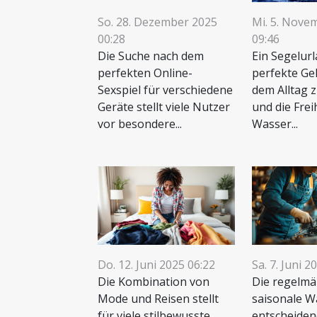
So. 28. Dezember 2025
Mi. 5. Nove
00:28
09:46
Die Suche nach dem
Ein Segelurl
perfekten Online-
perfekte Ge
Sexspiel für verschiedene
dem Alltag z
Geräte stellt viele Nutzer
und die Frei
vor besondere...
Wasser...
Do. 12. Juni 2025 06:22
Sa. 7. Juni 2
Die Kombination von
Die regelmä
Mode und Reisen stellt
saisonale W
für viele stilbewusste
entscheiden