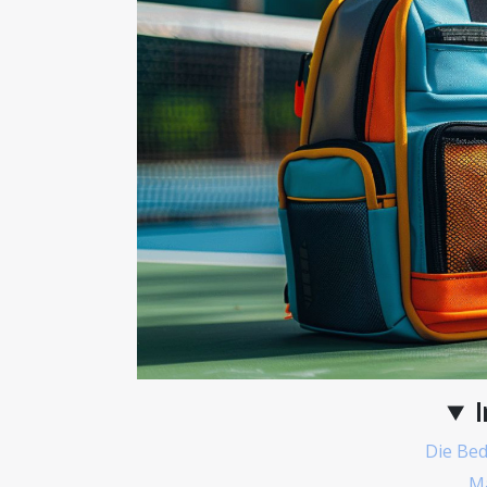
I
Die Bed
Ma