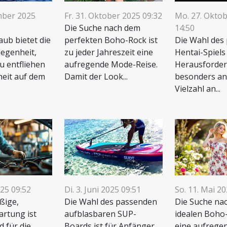
mber 2025
Fr. 31. Oktober 2025 09:32
Mo. 27. Okto
Die Suche nach dem
14:50
aub bietet die
perfekten Boho-Rock ist
Die Wahl des
legenheit,
zu jeder Jahreszeit eine
Hentai-Spiels
u entfliehen
aufregende Mode-Reise.
Herausforder
heit auf dem
Damit der Look...
besonders an
Vielzahl an...
025 09:52
Di. 3. Juni 2025 09:51
So. 11. Mai 2
ßige,
Die Wahl des passenden
Die Suche na
artung ist
aufblasbaren SUP-
idealen Boho
d für die
Boards ist für Anfänger
eine aufrege