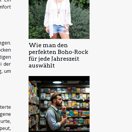
mfort
egen.
Wie man den
ocken
perfekten Boho-Rock
tigen
für jede Jahreszeit
i der
auswählt
g, um
terte
ogene
urte,
peut,