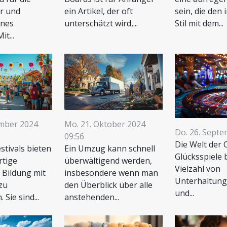
r und
ein Artikel, der oft
sein, die den 
ines
unterschätzt wird,...
Stil mit dem...
it...
ember 2024
Mo. 21. Oktober 2024
Do. 26. Septe
09:56
Die Welt der 
estivals bieten
Ein Umzug kann schnell
Glücksspiele 
rtige
überwältigend werden,
Vielzahl von
 Bildung mit
insbesondere wenn man
Unterhaltung
zu
den Überblick über alle
und...
Sie sind...
anstehenden...