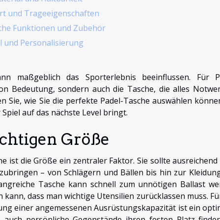
t und Trageeigenschaften
iche Funktionen und Zubehör
il und Personalisierung
nn maßgeblich das Sporterlebnis beeinflussen. Für P
 von Bedeutung, sondern auch die Tasche, die alles Notwe
n Sie, wie Sie die perfekte Padel-Tasche auswählen können
Spiel auf das nächste Level bringt.
ichtigen Größe
 ist die Größe ein zentraler Faktor. Sie sollte ausreichend 
zubringen – von Schlägern und Bällen bis hin zur Kleidun
angreiche Tasche kann schnell zum unnötigen Ballast we
 kann, dass man wichtige Utensilien zurücklassen muss. Fü
lung einer angemessenen Ausrüstungskapazität ist ein opti
n auch persönliche Gegenstände ihren festen Platz finden