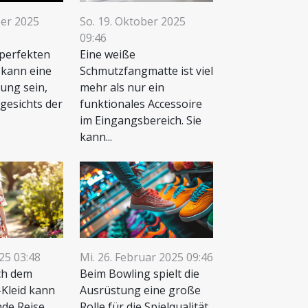
ber 2025
So. 19. Oktober 2025
09:46
 perfekten
Eine weiße
 kann eine
Schmutzfangmatte ist viel
ung sein,
mehr als nur ein
gesichts der
funktionales Accessoire
im Eingangsbereich. Sie
kann...
025 03:48
Mi. 26. Februar 2025 09:46
ch dem
Beim Bowling spielt die
-Kleid kann
Ausrüstung eine große
nde Reise
Rolle für die Spielqualität