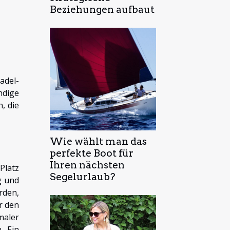
Beziehungen aufbaut
adel-
ndige
, die
Wie wählt man das
perfekte Boot für
Ihren nächsten
Platz
Segelurlaub?
g und
rden,
r den
maler
. Ein