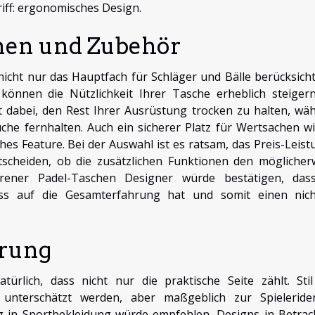
riff: ergonomisches Design.
onen und Zubehör
nicht nur das Hauptfach für Schläger und Bälle berücksicht
 können die Nützlichkeit Ihrer Tasche erheblich steigern
ft dabei, den Rest Ihrer Ausrüstung trocken zu halten, wä
he fernhalten. Auch ein sicherer Platz für Wertsachen wi
hes Feature. Bei der Auswahl ist es ratsam, das Preis-Leist
tscheiden, ob die zusätzlichen Funktionen den möglicher
hrener Padel-Taschen Designer würde bestätigen, das
fluss auf die Gesamterfahrung hat und somit einen nic
erung
ürlich, dass nicht nur die praktische Seite zählt. Sti
 unterschätzt werden, aber maßgeblich zur Spieleriden
g in Sportbekleidung würde empfehlen, Designs in Betrac