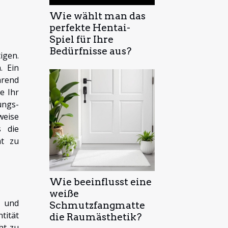
Wie wählt man das
perfekte Hentai-
Spiel für Ihre
Bedürfnisse aus?
igen.
. Ein
hrend
e Ihr
ungs-
weise
s die
ht zu
Wie beeinflusst eine
weiße
l und
Schmutzfangmatte
tität
die Raumästhetik?
ht zu