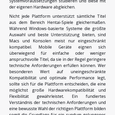
Systemvoraussetzungen studieren und diese mit
der eigenen Hardware abgleichen.
Nicht jede Plattform unterstützt sämtliche Titel
aus dem Bereich Hentai-Spiele gleichermaßen.
Während Windows-basierte Systeme die größte
Auswahl und beste Unterstützung bieten, sind
Macs und Konsolen meist nur eingeschränkt
kompatibel. Mobile Geräte eignen sich
überwiegend für einfache oder weniger
anspruchsvolle Titel, da sie in der Regel geringere
technische Anforderungen erfüllen können. Wer
besonderen Wert auf uneingeschränkte
Kompatibilität und optimale Performance legt,
sollte sich für die Plattform entscheiden, die eine
möglichst große Hardwarekompatibilität und
Flexibilität gewährleistet. Ein fundiertes
Verständnis der technischen Anforderungen und
eine bewusste Wahl der richtigen Plattform bilden
somit die Grundlage für ein rundum gelungenes