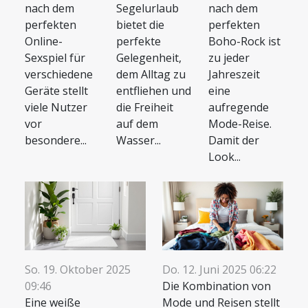
nach dem
Segelurlaub
nach dem
perfekten
bietet die
perfekten
Online-
perfekte
Boho-Rock ist
Sexspiel für
Gelegenheit,
zu jeder
verschiedene
dem Alltag zu
Jahreszeit
Geräte stellt
entfliehen und
eine
viele Nutzer
die Freiheit
aufregende
vor
auf dem
Mode-Reise.
besondere...
Wasser...
Damit der
Look...
So. 19. Oktober 2025
Do. 12. Juni 2025 06:22
09:46
Die Kombination von
Eine weiße
Mode und Reisen stellt