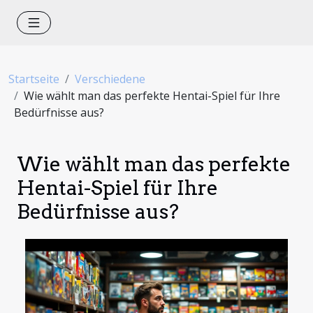
Startseite
Verschiedene
Wie wählt man das perfekte Hentai-Spiel für Ihre
Bedürfnisse aus?
Wie wählt man das perfekte
Hentai-Spiel für Ihre
Bedürfnisse aus?