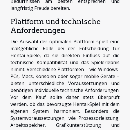
Bedürfnissen am besten entsprechen und
langfristig Freude bereiten.
Plattform und technische
Anforderungen
Die Auswahl der optimalen Plattform spielt eine
maßgebliche Rolle bei der Entscheidung für
Hentai-Spiele, da sie direkten Einfluss auf die
technische Kompatibilität und das Spielerlebnis
nimmt. Verschiedene Plattformen – wie Windows-
PCs, Macs, Konsolen oder sogar mobile Geräte –
bieten unterschiedliche Voraussetzungen und
benötigen individuelle technische Anforderungen.
Vor dem Kauf sollte daher stets überprüft
werden, ob das bevorzugte Hentai-Spiel mit dem
eigenen System harmoniert. Besonders die
Systemvoraussetzungen, wie Prozessorleistung,
Arbeitsspeicher, Grafikunterstützung und