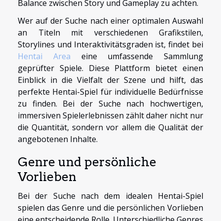
Balance zwischen Story und Gameplay zu achten.
Wer auf der Suche nach einer optimalen Auswahl
an Titeln mit verschiedenen Grafikstilen,
Storylines und Interaktivitätsgraden ist, findet bei
Hentai Area
eine umfassende Sammlung
geprüfter Spiele. Diese Plattform bietet einen
Einblick in die Vielfalt der Szene und hilft, das
perfekte Hentai-Spiel für individuelle Bedürfnisse
zu finden. Bei der Suche nach hochwertigen,
immersiven Spielerlebnissen zählt daher nicht nur
die Quantität, sondern vor allem die Qualität der
angebotenen Inhalte.
Genre und persönliche
Vorlieben
Bei der Suche nach dem idealen Hentai-Spiel
spielen das Genre und die persönlichen Vorlieben
eine entscheidende Rolle. Unterschiedliche Genres