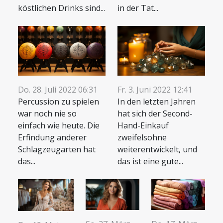
köstlichen Drinks sind...
in der Tat...
Do. 28. Juli 2022 06:31
Fr. 3. Juni 2022 12:41
Percussion zu spielen
In den letzten Jahren
war noch nie so
hat sich der Second-
einfach wie heute. Die
Hand-Einkauf
Erfindung anderer
zweifelsohne
Schlagzeugarten hat
weiterentwickelt, und
das...
das ist eine gute...