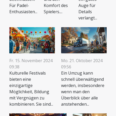
Für Padel-
Komfort des
Auge für
Enthusiasten...
Spielers....
Details
verlangt...
Fr. 15. November 2024
Mo. 21. Oktober 2024
09:38
09:56
Kulturelle Festivals
Ein Umzug kann
bieten eine
schnell überwältigend
einzigartige
werden, insbesondere
Möglichkeit, Bildung
wenn man den
mit Vergnügen zu
Überblick über alle
kombinieren. Sie sind...
anstehenden...