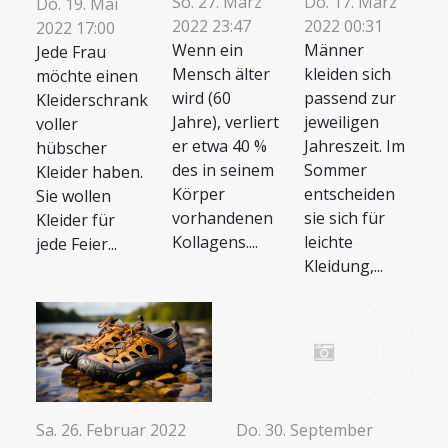
So. 27. März
Do. 17. März
Do. 19. Mai
2022 23:47
2022 00:31
2022 17:00
Wenn ein
Männer
Jede Frau
Mensch älter
kleiden sich
möchte einen
wird (60
passend zur
Kleiderschrank
Jahre), verliert
jeweiligen
voller
er etwa 40 %
Jahreszeit. Im
hübscher
des in seinem
Sommer
Kleider haben.
Körper
entscheiden
Sie wollen
vorhandenen
sie sich für
Kleider für
Kollagens....
leichte
jede Feier...
Kleidung,...
Sa. 26. Februar 2022
Do. 30. September