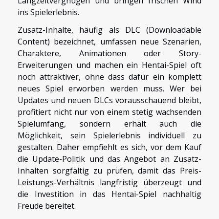
Langzeitvergnügen und bringen frischen Wind
ins Spielerlebnis.
Zusatz-Inhalte, häufig als DLC (Downloadable
Content) bezeichnet, umfassen neue Szenarien,
Charaktere, Animationen oder Story-
Erweiterungen und machen ein Hentai-Spiel oft
noch attraktiver, ohne dass dafür ein komplett
neues Spiel erworben werden muss. Wer bei
Updates und neuen DLCs vorausschauend bleibt,
profitiert nicht nur von einem stetig wachsenden
Spielumfang, sondern erhält auch die
Möglichkeit, sein Spielerlebnis individuell zu
gestalten. Daher empfiehlt es sich, vor dem Kauf
die Update-Politik und das Angebot an Zusatz-
Inhalten sorgfältig zu prüfen, damit das Preis-
Leistungs-Verhältnis langfristig überzeugt und
die Investition in das Hentai-Spiel nachhaltig
Freude bereitet.