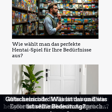
Wie wählt man das perfekte
Hentai-Spiel für Ihre Bedürfnisse
aus?
Was sind die Vorteile der Verwendung
Spielzeug kaufen : Warum sich für ein
Tipps für die saisonale Wartung Ihres
Tipps zur Kombination von Mode und
Welchen Hut soll man zum Wandern
Tipps und Strategien für Live-Casino-
Der Kauf eines Kleides: Tipps für eine
Wie man das perfekte Boho-Kleid für
Einige Tipps für die richtige Auswahl
Wie diskret erhöhte Schuhe Männer
Wie wählt man das perfekte Boot für
Die Verwendung von Actionfiguren :
Wie wählt man das perfekte Online-
Gutscheincode: Was ist das und was
Wasserschuhe: 3 Merkmale, auf die
Wo kann man eine Zungentrommel
Wie man den perfekten Boho-Rock
Tipps für einen stressfreien Umzug
Geheimtipps für traditionelle Feste
Wie wählt man die perfekte Padel-
Wie kann ich die Dienste von Elite
Was sind die Vorteile von Vitagen
Tipps zur Auswahl des perfekten
Tipps zur Auswahl des perfekten
Wie man kulturelle Festivals für
Kaschmirkleidung: Wie wird sie
Tipps für die richtige Pflege von
Welche Kriterien sind bei einer
Wie Sie die perfekten Bowling-
Was sind die Vorteile von CBD-
Warum sollten Sie die eRowz-
Was sind die Kriterien für die
Wie beeinflusst eine weiße
Welches sind die besten
Wie können Sie einen
aufblasbaren SUP-Boards für Anfänger
Auswahl eines Schmuckstücks für ein
Sexspiel für verschiedene Geräte aus?
Schmutzfangmatte die Raumästhetik?
Plüsch-Elefantenkissen entscheiden ?
hergestellt und welche Arten gibt es?
Schuhe basierend auf Material und
Welche beeindruckenden Vorteile
mit professioneller Umzugsfirma
und ihre kulturelle Bedeutung in
Escorts in München in Anspruch
Tasche für Ihre Bedürfnisse aus?
Getränkekühlschrank richtig
Ihren nächsten Segelurlaub?
Dirndls für unterschiedliche
Sie beim Kauf achten sollten
Reise für den stilbewussten
für jede Jahreszeit auswählt
einen Bildungsurlaub nutzt
Plattform für Ihren Online-
eines Klitorisstimulators ?
Immobilienbewertung zu
amerikanischen Eistees?
jede Jahreszeit auswählt
größer wirken lassen
ist seine Bedeutung?
von CBD-Produkten
Verisol Kapseln?
Glücksradspiele
Sexspielzeug
gute Wahl
Fahrzeugs
wählen?
kaufen?
Blüten?